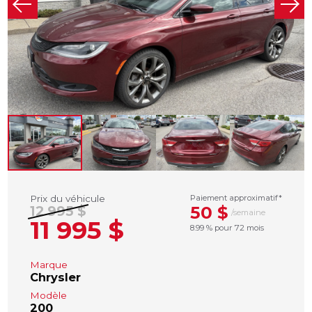
Prix du véhicule
Paiement approximatif*
50 $
12 995 $
/semaine
11 995 $
8.99 % pour 72 mois
Marque
Chrysler
Modèle
200