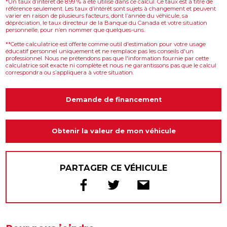
*Un taux d’intérêt de 8.99 % a été utilisé dans ce calcul. Ce taux est à titre de
référence seulement. Les taux d’intérêt sont sujets à changement et peuvent
varier en raison de plusieurs facteurs, dont l’année du véhicule, sa
dépréciation, le taux directeur de la Banque du Canada et votre situation
personnelle, pour n’en nommer que quelques-uns.
**Cette calculatrice est offerte comme outil d'estimation pour votre usage
éducatif personnel uniquement et ne remplace pas les conseils d'un
professionnel. Nous ne prétendons pas que l'information fournie par cette
calculatrice soit exacte ni complète et nous ne garantissons pas que le calcul
correspondra ou s’appliquera à votre situation.
Demande de financement
Obtenir la valeur de mon véhicule
PARTAGER CE VÉHICULE