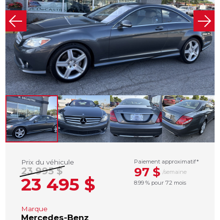
Prix du véhicule
Paiement approximatif*
97 $
23 995 $
/semaine
23 495 $
8.99 % pour 72 mois
Marque
Mercedes-Benz